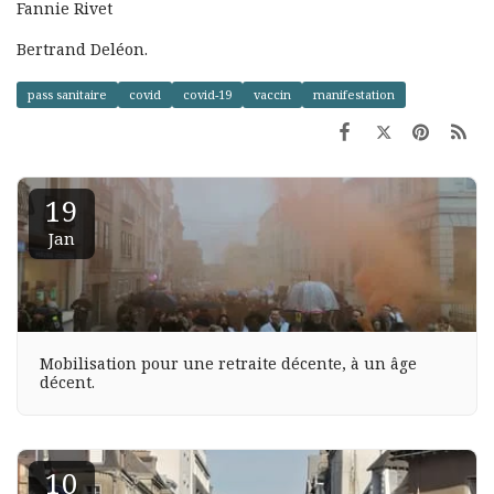
Fannie Rivet
Bertrand Deléon.
pass sanitaire
covid
covid-19
vaccin
manifestation
19
Jan
Mobilisation pour une retraite décente, à un âge
décent.
10