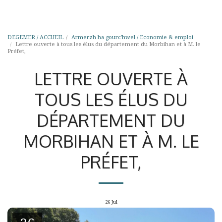
DEGEMER / ACCUEIL
Armerzh ha gourc'hwel / Economie & emploi
Lettre ouverte à tous les élus du département du Morbihan et à M. le
Préfet,
LETTRE OUVERTE À
TOUS LES ÉLUS DU
DÉPARTEMENT DU
MORBIHAN ET À M. LE
PRÉFET,
26
Jul