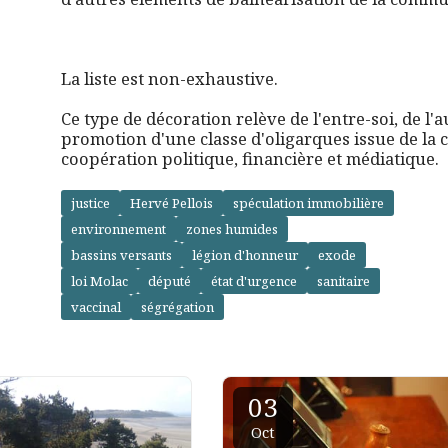
La liste est non-exhaustive.
Ce type de décoration relève de l'entre-soi, de l'a
promotion d'une classe d'oligarques issue de la 
coopération politique, financière et médiatique.
justice
Hervé Pellois
spéculation immobilière
environnement
zones humides
bassins versants
légion d'honneur
exode
loi Molac
député
état d'urgence
sanitaire
vaccinal
ségrégation
03
Oct