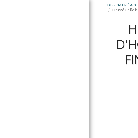
DEGEMER / ACC
Hervé Pellois 
H
D'H
F
DEGEMER / ACCUEIL
TALVOUDOÙ DIAZEZ /
VALEURS FONDATRICES
PIV ON ? / QUI SUIS-JE ?
SEVEL MOUEZH / PRISES
DE POSITION