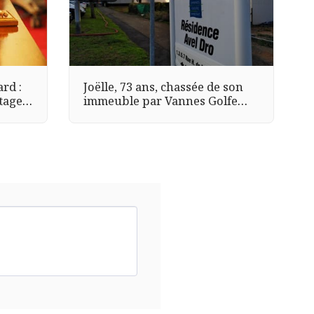
rd :
Joëlle, 73 ans, chassée de son
tage à
immeuble par Vannes Golfe
Habitat (HLM) et hospitalisée