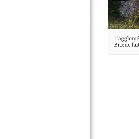
L’agglomé
Brieuc fa
France