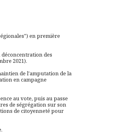
 régionales") en première
la déconcentration des
embre 2021).
aintien de l'amputation de la
ication en campagne
sence au vote, puis au passe
ures de ségrégation sur son
vations de citoyenneté pour
e.