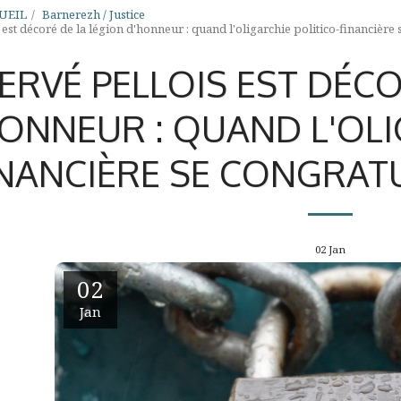
UEIL
Barnerezh / Justice
est décoré de la légion d'honneur : quand l'oligarchie politico-financière 
ERVÉ PELLOIS EST DÉCO
ONNEUR : QUAND L'OLI
INANCIÈRE SE CONGRATU
02
Jan
02
Jan