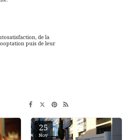
utosatisfaction, de la
cooptation puis de leur
25
Nov