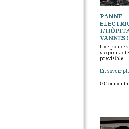
HOR SKOAZELLAÑ / NOUS
AIDER
PANNE
ELECTRI
DAREMPRED / CONTACTS
L'HÔPIT
VANNES !
Une panne v
surprenante 
prévisible.
En savoir pl
0 Commentai