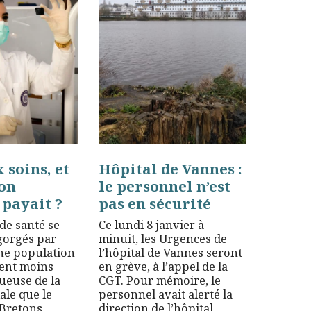
 soins, et
Hôpital de Vannes :
ion
le personnel n’est
 payait ?
pas en sécurité
 de santé se
Ce lundi 8 janvier à
gorgés par
minuit, les Urgences de
une population
l’hôpital de Vannes seront
vent moins
en grève, à l’appel de la
ueuse de la
CGT. Pour mémoire, le
ale que le
personnel avait alerté la
 Bretons
direction de l’hôpital