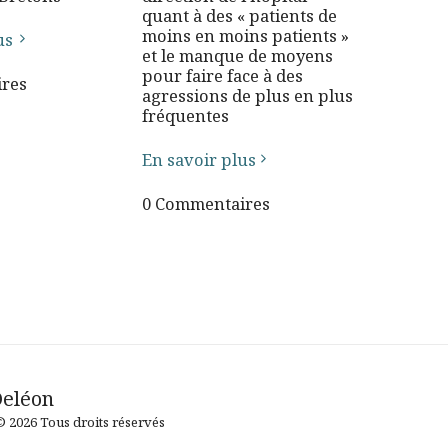
quant à des « patients de
moins en moins patients »
us
et le manque de moyens
pour faire face à des
res
agressions de plus en plus
fréquentes
En savoir plus
0 Commentaires
DEGEME
Deléon
TALVOU
PIV ON ?
© 2026 Tous droits réservés
SEVEL M
HOR SK