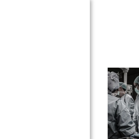
DEGEMER / ACCUEIL
TALVOUDOÙ DIAZEZ /
VALEURS FONDATRICES
PIV ON ? / QUI SUIS-JE ?
SEVEL MOUEZH / PRISES
DE POSITION