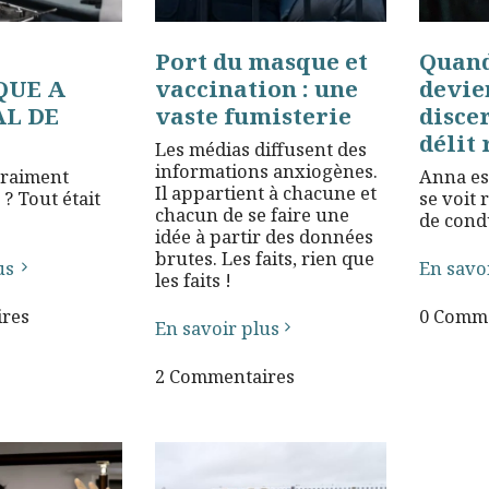
Port du masque et
Quand
QUE A
vaccination : une
devie
AL DE
vaste fumisterie
disce
délit 
Les médias diffusent des
informations anxiogènes.
raiment
Anna est
Il appartient à chacune et
? Tout était
se voit 
chacun de se faire une
de cond
idée à partir des données
brutes. Les faits, rien que
us
En savo
les faits !
res
0 Comme
En savoir plus
2 Commentaires