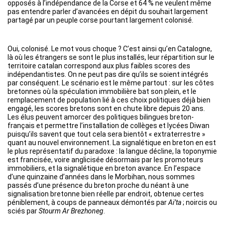
opposés à l’indépendance de la Corse et 64 % ne veulent même
pas entendre parler d’avancées en dépit du souhait largement
partagé par un peuple corse pourtant largement colonisé.
Oui, colonisé. Le mot vous choque ? C’est ainsi qu’en Catalogne,
là où les étrangers se sont le plus installés, leur répartition sur le
territoire catalan correspond aux plus faibles scores des
indépendantistes. On ne peut pas dire qu’ils se soient intégrés
par conséquent. Le scénario est le même partout : sur les côtes
bretonnes où la spéculation immobilière bat son plein, et le
remplacement de population lié à ces choix politiques déjà bien
engagé, les scores bretons sont en chute libre depuis 20 ans.
Les élus peuvent amorcer des politiques bilingues breton-
français et permettre l’installation de collèges et lycées Diwan
puisqu’ils savent que tout cela sera bientôt « extraterrestre »
quant au nouvel environnement. La signalétique en breton en est
le plus représentatif du paradoxe : la langue décline, la toponymie
est francisée, voire anglicisée désormais par les promoteurs
immobiliers, et la signalétique en breton avance. En l’espace
d’une quinzaine d’années dans le Morbihan, nous sommes
passés d’une présence du breton proche du néant à une
signalisation bretonne bien réelle par endroit, obtenue certes
péniblement, à coups de panneaux démontés par
Ai’ta
; noircis ou
sciés par
Stourm Ar Brezhoneg
.