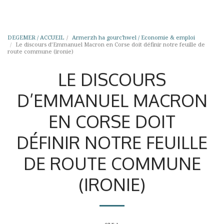
DEGEMER / ACCUEIL
Armerzh ha gourc'hwel / Economie & emploi
Le discours d’Emmanuel Macron en Corse doit définir notre feuille de
route commune (ironie)
LE DISCOURS
D’EMMANUEL MACRON
EN CORSE DOIT
DÉFINIR NOTRE FEUILLE
DE ROUTE COMMUNE
(IRONIE)