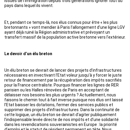
issues de l’immigration depuis trois générations ignorer tout du
pays dans lequel ils vivent.
Et, pendant ce temps-là, nos élus connus pour être « les plus
bretonnants » vont mendier à Paris l’allongement d’une ligne LGV
ayant déjà ruiné la Région administrative et prévoyant un
transfert massif de la population active bretonne vers l’extérieur.
Le devoir d’un élu breton
Un élu breton se devrait de lancer des projets d’infrastructures
nécessaires en invectivant l’Etat voleur jusqu’à y forcer le juste
retour de financement par la récupération des impôts sacrifiés
pour la France centraliste. Pourquoi financer les lignes de RER
parisien ou les Halles rénovées de Paris en acceptant de
délaisser nos besoins les plus urgents ? Actuellement, nous
faisons le chemin tout à fait inverse puisque nos élus ont laissé
l’Etat baisser les dotations, fermer des services publics et
supprimer des projets d’infrastructures. Dans la continuité de
cette logique, un élu breton se devrait d’agiter publiquement
l’indispensable levée directe de nos impôts et d’une solidarité
dans les revendications souverainistes en Europe : la priorité
d’emploi et le statut de résident permanent en tête. Nous