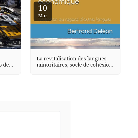
10
Mar
La revitalisation des langues
s de
minoritaires, socle de cohésion
sociale et de résilience
économique. Le breton au
regard d’autres langues