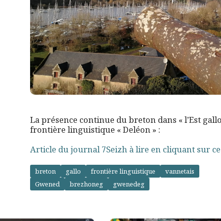
La présence continue du breton dans « l’Est gallo
frontière linguistique « Deléon » :
Article du journal 7Seizh à lire en cliquant sur ce 
breton
gallo
frontière linguistique
vannetais
Gwened
brezhoneg
gwenedeg