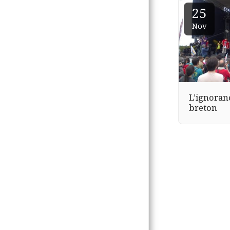
25
Nov
L’ignoran
breton