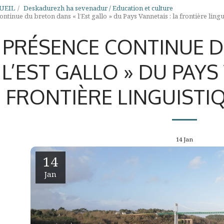
UEIL
Deskadurezh ha sevenadur / Education et culture
ntinue du breton dans « l’Est gallo » du Pays Vannetais : la frontière ling
 PRÉSENCE CONTINUE 
L’EST GALLO » DU PAYS
FRONTIÈRE LINGUISTIQ
14
Jan
14
Jan