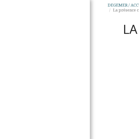
DEGEMER / ACC
La présence co
LA
DEGEMER / ACCUEIL
TALVOUDOÙ DIAZEZ /
VALEURS FONDATRICES
PIV ON ? / QUI SUIS-JE ?
SEVEL MOUEZH / PRISES
DE POSITION