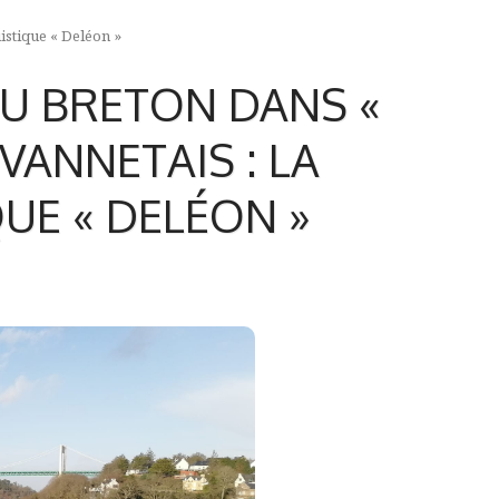
uistique « Deléon »
DU BRETON DANS «
 VANNETAIS : LA
UE « DELÉON »