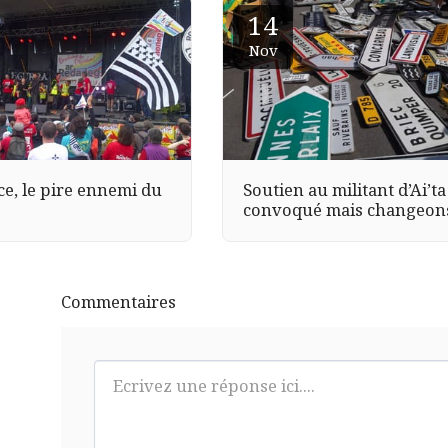
14
Nov
ce, le pire ennemi du
Soutien au militant d’Ai’ta
convoqué mais changeon
braquet !
Commentaires