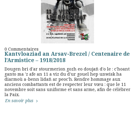
0 Commentaires
Kantvloaziad an Arsav-Brezel / Centenaire de
l’Armistice – 1918/2018
Dougen bri d'ar stourmerion gozh eo doujañ d'o le : c'hoant
ganto ma 'z afe an 11 a viz du d'ur gouel hep unwisk ha
diarmoù a-benn lidañ ar peoc'h. Rendre hommage aux
anciens combattants est de respecter leur vœu : que le 11
novembre soit sans uniforme et sans arme, afin de célébrer
la Paix.
En savoir plus