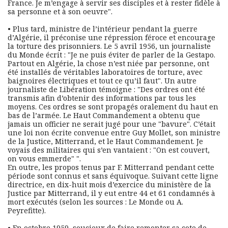
France. Je m’engage à servir ses disciples et à rester fidèle à 
sa personne et à son oeuvre".
• Plus tard, ministre de l’intérieur pendant la guerre 
d’Algérie, il préconise une répression féroce et encourage 
la torture des prisonniers. Le 5 avril 1956, un journaliste 
du Monde écrit : "Je ne puis éviter de parler de la Gestapo. 
Partout en Algérie, la chose n’est niée par personne, ont 
été installés de véritables laboratoires de torture, avec 
baignoires électriques et tout ce qu’il faut". Un autre 
journaliste de Libération témoigne : "Des ordres ont été 
transmis afin d’obtenir des informations par tous les 
moyens. Ces ordres se sont propagés oralement du haut en 
bas de l’armée. Le Haut Commandement a obtenu que 
jamais un officier ne serait jugé pour une "bavure". C’était 
une loi non écrite convenue entre Guy Mollet, son ministre 
de la Justice, Mitterrand, et le Haut Commandement. Je 
voyais des militaires qui s’en vantaient : "On est couvert, 
on vous emmerde" ". 
En outre, les propos tenus par F. Mitterrand pendant cette 
période sont connus et sans équivoque. Suivant cette ligne 
directrice, en dix-huit mois d’exercice du ministère de la 
Justice par Mitterrand, il y eut entre 44 et 61 condamnés à 
mort exécutés (selon les sources : Le Monde ou A. 
Peyrefitte).
• En octobre 1959, soucieux de faire remonter sa cote de 