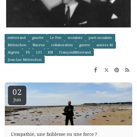
mitterrand
gauche
Le Pen
socialiste
parti socialiste
Mélenchon
Macron
collaboration
guerre
années 40
Algérie
PS
LFI
RN
FrançoisMitterrand
Jean-Luc Mélenchon
02
Jun
L’empathie, une faiblesse ou une force ?