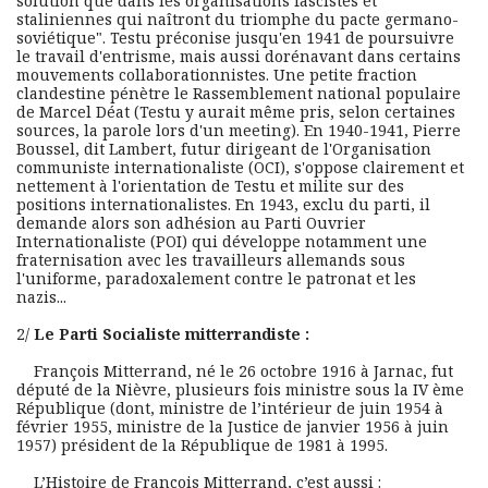
solution que dans les organisations fascistes et 
staliniennes qui naîtront du triomphe du pacte germano-
soviétique". Testu préconise jusqu'en 1941 de poursuivre 
le travail d'entrisme, mais aussi dorénavant dans certains 
mouvements collaborationnistes. Une petite fraction 
clandestine pénètre le Rassemblement national populaire 
de Marcel Déat (Testu y aurait même pris, selon certaines 
sources, la parole lors d'un meeting). En 1940-1941, Pierre 
Boussel, dit Lambert, futur dirigeant de l'Organisation 
communiste internationaliste (OCI), s'oppose clairement et 
nettement à l'orientation de Testu et milite sur des 
positions internationalistes. En 1943, exclu du parti, il 
demande alors son adhésion au Parti Ouvrier 
Internationaliste (POI) qui développe notamment une 
fraternisation avec les travailleurs allemands sous 
l'uniforme, paradoxalement contre le patronat et les 
nazis... 
2/ 
Le Parti Socialiste mitterrandiste
 :
    François Mitterrand, né le 26 octobre 1916 à Jarnac, fut 
député de la Nièvre, plusieurs fois ministre sous la IV ème 
République (dont, ministre de l’intérieur de juin 1954 à 
février 1955, ministre de la Justice de janvier 1956 à juin 
1957) président de la République de 1981 à 1995.
    L’Histoire de François Mitterrand, c’est aussi :