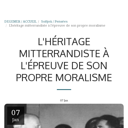
DEGEMER / ACCUEIL
Soñjoù / Pensées
L'héritage mitterrandiste à l'épreuve de son propre moralisme
L'HÉRITAGE
MITTERRANDISTE À
L'ÉPREUVE DE SON
PROPRE MORALISME
07
Jan
07
Jan