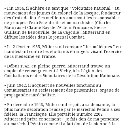
• Fin 1934, il adhère en tant que " volontaire national " au 
mouvement des jeunes du colonel de la Rocque, fondateur 
des Croix de feu. Ses meilleurs amis sont les responsables 
de groupes d’extrême-droite et monarchistes (Charles 
Maurras et Claude Roy de l’Action Française, Pierre 
Guillain de Bénouville, de La Cagoule). Mitterrand en 
diffuse les idées dans le journal Combat.
• Le 2 février 1935, Mitterrand conspue " les métèques " en 
manifestant contre les étudiants étrangers visant l’exercice 
de la médecine en France.
• Début 1942, en pleine guerre, Mitterrand trouve un 
emploi de renseignement à Vichy, à la Légion des 
Combattants et des Volontaires de la Révolution Nationale.
• Juin 1942, il acquiert de nouvelles fonctions au 
Commissariat au reclassement des prisonniers, organe de 
propagande maréchaliste.
• En décembre 1943, Mitterrand reçoit, à sa demande, la 
plus haute décoration remise par le maréchal Pétain à ses 
fidèles, la Francisque. Elle portait le numéro 2202. 
Mitterrand prêta ce serment : "Je fais don de ma personne 
au maréchal Pétain comme il a fait don de la sienne à la 