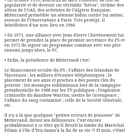
popularité et de devenir un véritable "héros", victime des 
ultras de l’OAS, des activistes de l’Algérie française, 
Mitterrand prémédite un attentat bidon contre lui-même, 
avenue de l’Observatoire à Paris. Très protégé, il 
bénéficiera d’un non-lieu en 1966.
• En 1971, une alliance avec Jean-Pierre Chevènement lui 
permet de prendre la place de premier secrétaire du PS et 
en 1972 de signer un programme commun avec son pire 
ennemi jusqu’alors, le PC.
• Enfin, la présidence de Mitterrand c’est :
Le financement occulte du PS ; l’affaire des Irlandais de 
Vincennes ; les milliers d’écoutes téléphoniques ; le 
placement de ses amis et proches à des postes clés du 
pouvoir ; les messages subliminaux lors de la campagne 
présidentielle de 1988 sur les TV publiques ; l’explosion 
criminelle du Rainbow Warrior, navire de Greenpeace ; 
l’affaire du sang contaminé ; celle de la Société Générale, 
etc.
Il n'y a là que quelques "petites erreurs de jeunesse" de 
Mitterrand, diront ses défenseurs. C’est encore 
probablement à ce titre qu’il fleurît la tombe du Maréchal 
Pétain à l’île d’Yeu jusqu’à la fin de sa vie !? Et puis, c’était 