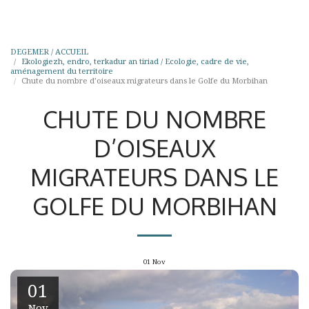
DEGEMER / ACCUEIL
Ekologiezh, endro, terkadur an tiriad / Ecologie, cadre de vie,
aménagement du territoire
Chute du nombre d’oiseaux migrateurs dans le Golfe du Morbihan
CHUTE DU NOMBRE
D’OISEAUX
MIGRATEURS DANS LE
GOLFE DU MORBIHAN
01
Nov
01
Nov