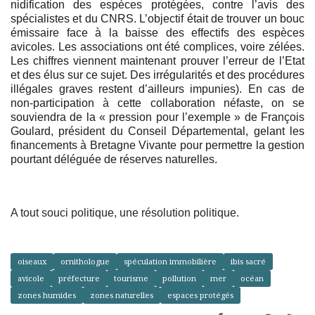
nidification des espèces protégées, contre l’avis des
spécialistes et du CNRS. L’objectif était de trouver un bouc
émissaire face à la baisse des effectifs des espèces
avicoles. Les associations ont été complices, voire zélées.
Les chiffres viennent maintenant prouver l’erreur de l’Etat
et des élus sur ce sujet. Des irrégularités et des procédures
illégales graves restent d’ailleurs impunies). En cas de
non-participation à cette collaboration néfaste, on se
souviendra de la « pression pour l’exemple » de François
Goulard, président du Conseil Départemental, gelant les
financements à Bretagne Vivante pour permettre la gestion
pourtant déléguée de réserves naturelles.
A tout souci politique, une résolution politique.
oiseaux
ornithologue
spéculation immobilière
ibis sacré
avicole
préfecture
tourisme
pollution
mer
océan
zones humides
zones naturelles
espaces protégés