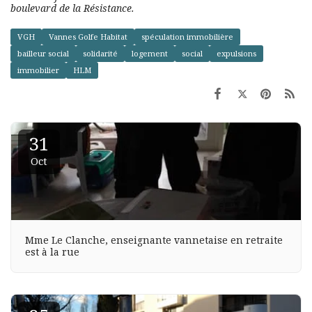
boulevard de la Résistance.
VGH
Vannes Golfe Habitat
spéculation immobilière
bailleur social
solidarité
logement
social
expulsions
immobilier
HLM
31
Oct
Mme Le Clanche, enseignante vannetaise en retraite
est à la rue