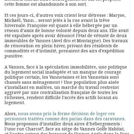
cette femme est abandonnée à son sort.
Et ces jours-ci, d’autres voix crient leur détresse : Maryse,
Mickaël, Yann… seront jetés à la rue avant la trêve
hivernale. Françoise est quant à elle hébergée par un
réseau d’amis de bonne volonté depuis deux ans. Elle avait
été expulsée après avoir dénoncé l’état de vétusté de deux
immeubles de Vannes (Avel dro et Montaigne). Des travaux
de rénovation en plein hiver, privant des résidents de
commodités et d’intimité, prenaient des airs d’expédition
punitive.
A Vannes, face à la spéculation immobilière, une politique
du logement social inadaptée et un manque de courage
politique certain, les Vannetaises et les Vannetais sont
chassés sans ménagement ! Une population plus aisée
s’installant en maîtres, un marché du travail restreint
aggravé par une centralisation française de toutes les
richesses, rendent difficile l’accès des actifs locaux au
logement.
Alors,
nous avons pris la ferme décision de loger ces
personnes traitées comme des parias dans des caravanes
.
Nous proposons d’installer deux aires d’hébergements :
l’une rue Charcot*, face au siège de Vannes Golfe Habitat,
et l’autre autour des bureaux de Vannes Agglo dans le Parc